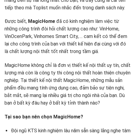
mang đến sự hài lòng nhất cho bạn, và đây cũng là cái tên
tiếp theo mà Toplist muốn nhắc đến trong danh sách này.
Được biết,
MagicHome
đã có kinh nghiệm làm việc từ
những công trình đòi hỏi chất lượng cao như: VinHome,
VinOcenPark, Vinhomes Smart City,…. cam kết có thể đem
lại cho công trình của bạn với thiết kế hiện đại cùng với đó
là chất lượng nội thất tốt nhất trong tầm giá.
MagicHome không chỉ là đơn vị thiết kế nội thất uy tín, chất
lượng mà còn là công ty thi công nội thất hoàn thiện chuyên
nghiệp. Tại thiết kế nội thất MagicHome, những mẫu sản
phẩm đều mang tính ứng dụng cao, đảm bảo sự tiện nghi,
bắt mắt, sẽ mang lại nhiều giá trị cho ngôi nhà của bạn. Dù
bạn ở bất kỳ đâu hay ở bất kỳ tỉnh thành nào?
Tại sao bạn nên chọn MagicHome?
Đội ngũ KTS kinh nghiệm lâu năm sẵn sàng lắng nghe tâm