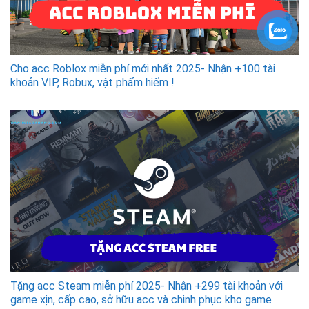
Cho acc Roblox miễn phí mới nhất 2025- Nhận +100 tài
khoản VIP, Robux, vật phẩm hiếm !
Tặng acc Steam miễn phí 2025- Nhận +299 tài khoản với
game xịn, cấp cao, sở hữu acc và chinh phục kho game