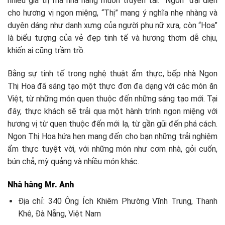
nhiều giá trị mà nhà hàng muốn truyền tải. “Ngon” đại diện
cho hương vị ngon miệng, “Thị” mang ý nghĩa nhẹ nhàng và
duyên dáng như danh xưng của người phụ nữ xưa, còn “Hoa”
là biểu tượng của vẻ đẹp tinh tế và hương thơm dễ chịu,
khiến ai cũng trầm trồ.
Bằng sự tinh tế trong nghệ thuật ẩm thực, bếp nhà Ngon
Thị Hoa đã sáng tạo một thực đơn đa dạng với các món ăn
Việt, từ những món quen thuộc đến những sáng tạo mới. Tại
đây, thực khách sẽ trải qua một hành trình ngon miệng với
hương vị từ quen thuộc đến mới lạ, từ gần gũi đến phá cách.
Ngon Thị Hoa hứa hẹn mang đến cho bạn những trải nghiệm
ẩm thực tuyệt vời, với những món như cơm nhà, gỏi cuốn,
bún chả, mỳ quảng và nhiều món khác.
Nhà hàng Mr. Anh
Địa chỉ: 340 Ông Ích Khiêm Phường Vĩnh Trung, Thanh
Khê, Đà Nẵng, Việt Nam