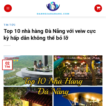
Skip
to
content
TIN TỨC
Top 10 nhà hàng Đà Nẵng với veiw cực
kỳ hấp dẫn không thể bỏ lỡ
02
Th6