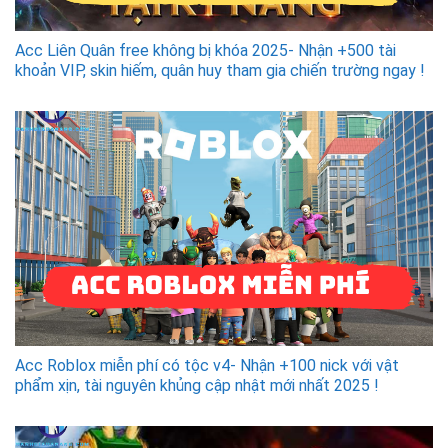
Acc Liên Quân free không bị khóa 2025- Nhận +500 tài
khoản VIP, skin hiếm, quân huy tham gia chiến trường ngay !
Acc Roblox miễn phí có tộc v4- Nhận +100 nick với vật
phẩm xịn, tài nguyên khủng cập nhật mới nhất 2025 !