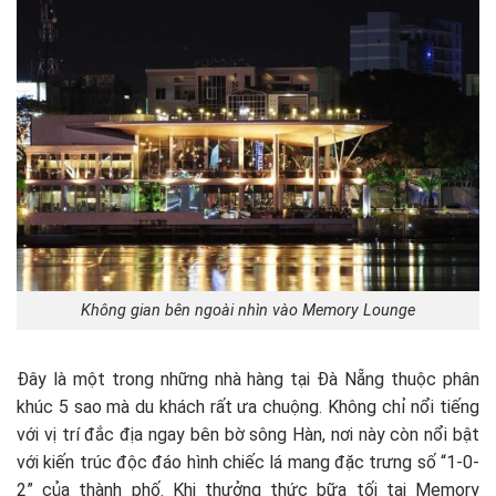
Không gian bên ngoài nhìn vào Memory Lounge
Đây là một trong những nhà hàng tại Đà Nẵng thuộc phân
khúc 5 sao mà du khách rất ưa chuộng. Không chỉ nổi tiếng
với vị trí đắc địa ngay bên bờ sông Hàn, nơi này còn nổi bật
với kiến trúc độc đáo hình chiếc lá mang đặc trưng số “1-0-
2” của thành phố. Khi thưởng thức bữa tối tại Memory