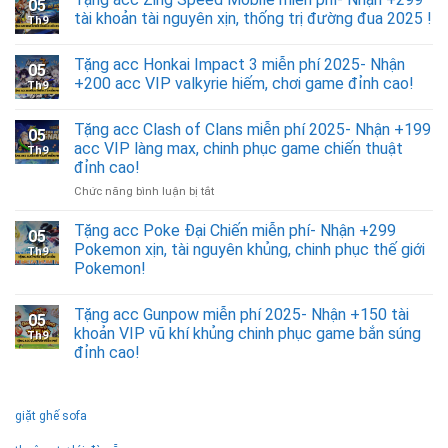
05
tài khoản tài nguyên xịn, thống trị đường đua 2025 !
Th9
Tặng acc Honkai Impact 3 miễn phí 2025- Nhận
05
+200 acc VIP valkyrie hiếm, chơi game đỉnh cao!
Th9
Tặng acc Clash of Clans miễn phí 2025- Nhận +199
05
acc VIP làng max, chinh phục game chiến thuật
Th9
đỉnh cao!
ở
Chức năng bình luận bị tắt
Tặng
acc
Tặng acc Poke Đại Chiến miễn phí- Nhận +299
05
Clash
Pokemon xịn, tài nguyên khủng, chinh phục thế giới
Th9
of
Pokemon!
Clans
miễn
phí
Tặng acc Gunpow miễn phí 2025- Nhận +150 tài
05
2025-
khoản VIP vũ khí khủng chinh phục game bắn súng
Th9
Nhận
đỉnh cao!
+199
acc
VIP
làng
giặt ghế sofa
max,
chinh