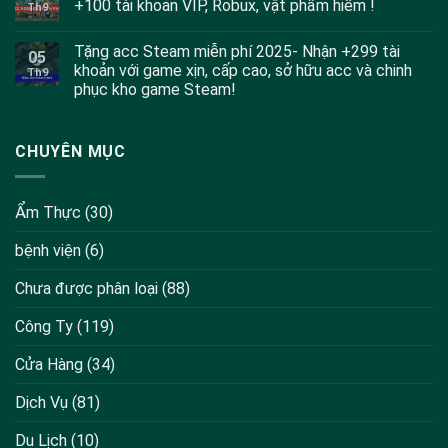
+100 tài khoản VIP, Robux, vật phẩm hiếm !
Th9
Tặng acc Steam miễn phí 2025- Nhận +299 tài
05
khoản với game xịn, cấp cao, sở hữu acc và chinh
Th9
phục kho game Steam!
CHUYÊN MỤC
Ẩm Thực
(30)
bệnh viện
(6)
Chưa được phân loại
(88)
Công Ty
(119)
Cửa Hàng
(34)
Dịch Vụ
(81)
Du Lịch
(10)