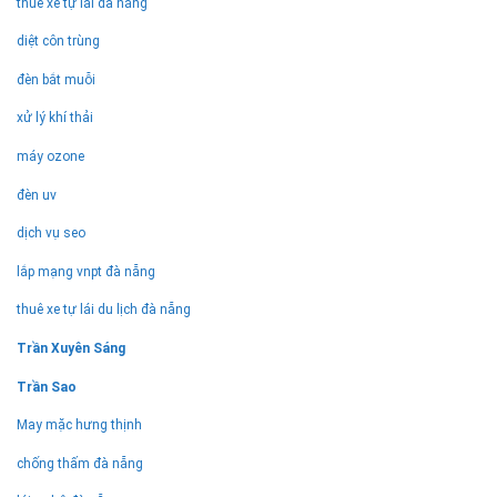
thuê xe tự lái đà nẵng
phục
game
diệt côn trùng
chiến
thuật
đèn bắt muỗi
đỉnh
cao!
xử lý khí thải
máy ozone
đèn uv
dịch vụ seo
lắp mạng vnpt đà nẵng
thuê xe tự lái du lịch đà nẵng
Trần Xuyên Sáng
Trần Sao
May mặc hưng thịnh
chống thấm đà nẵng