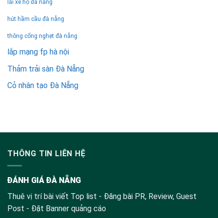
lái xe hộ đà nẵng
hút hầm cầu đà nẵng
thông cống nghẹt đà nẵng
lắp mạng fp hà nội
Thảm trải sàn Đà Nẵng
Cỏ nhân tạo Đà Nẵng
THÔNG TIN LIÊN HỆ
ĐÁNH GIÁ ĐÀ NẴNG
Thuê vị trí bài viết Top list - Đăng bài PR, Review, Guest
Post - Đặt Banner quảng cáo