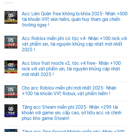
Acc Liên Quân free không bị khóa 2025- Nhận +500
05
tài khoản VIP, skin hiếm, quân huy tham gia chiến
Th9
trường ngay !
Acc Roblox miễn phí có tộc v4- Nhận +100 nick với
05
vật phẩm xịn, tài nguyên khủng cập nhật mới nhất
Th9
2025 !
Acc blox fruit mochi v2, tộc v4 free- Nhận +100
05
nick với vật phẩm xịn, tài nguyên khủng cập nhật
Th9
mới nhất 2025 !
Cho acc Roblox miễn phí mới nhất 2025- Nhận
05
+100 tài khoản VIP, Robux, vật phẩm hiếm !
Th9
Tặng acc Steam miễn phí 2025- Nhận +299 tài
05
khoản với game xịn, cấp cao, sở hữu acc và chinh
Th9
phục kho game Steam!
Tặng acc Zing Speed Mobile miễn phí- Nhận +299